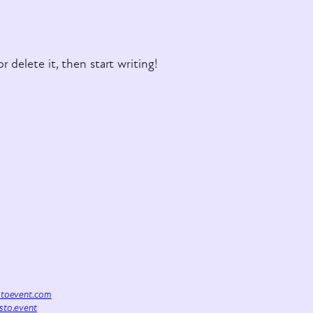
r delete it, then start writing!
istoevent.com
isto.event