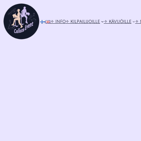
Siirry
sisältöön
✧ INFO
✧ KILPAILIJOILLE
✧ KÄVIJÖILLE
✧ 