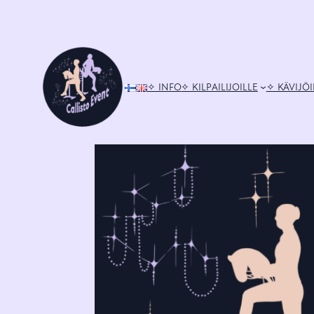
Siirry
sisältöön
✧ INFO
✧ KILPAILIJOILLE
✧ KÄVIJÖI